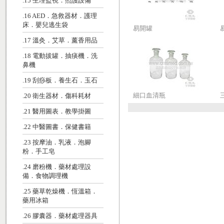
.15 生理監視．照護設備
.16 AED．急救器材．護理
床．嬰兒逃生袋
易開罐
.17 溫灸．艾草．薰香用品
.18 電動拔罐．抽痰機．洗
鼻機
.19 刮痧板．養生石．玉石
細口血清瓶
.20 衛生器材．傷科耗材
.21 醫用圖表．教學掛圖
.22 中醫圖書．保健書籍
.23 按摩油．乳液．泡腳
粉．手工皂
.24 磨粉機．藥材處理設
備．食物調理機
.25 藥草乾燥機．恆溫箱．
藥用冰箱
.26 膠囊器．藥材處理器具