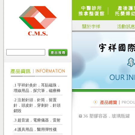
.1 宇祥針灸針．耳貼磁珠．
埋線用品．探穴筆．磁療棒
.2 注射針頭．針筒．留置
針．頭皮針．穿刺針．針頭
銷毀
36 塑膠容器．玻璃瓶罐
.3 超音波．電療儀器．雷射
.4 護具用品．醫用彈性襪