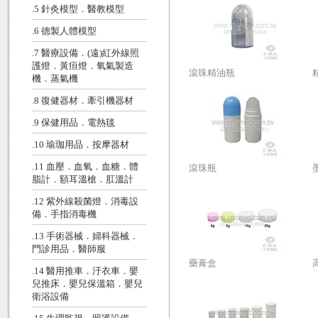
.5 針灸模型．醫教模型
.6 德製人體模型
.7 醫療設備．(遠)紅外線照
護燈．黃疸燈．氧氣製造
滾珠精油瓶
機．蒸氣機
.8 復健器材．牽引機器材
.9 保健用品．電熱毯
.10 瑜珈用品．按摩器材
.11 血壓．血氧．血糖．體
滾珠瓶
脂計．額耳溫槍．肛溫計
.12 紫外線殺菌燈．消毒設
備．手指消毒機
.13 手術器械．婦科器械．
門診用品．醫師服
藥膏盒
.14 醫用推車．汙衣車．嬰
兒推床．嬰兒保溫箱．嬰兒
衛浴設備