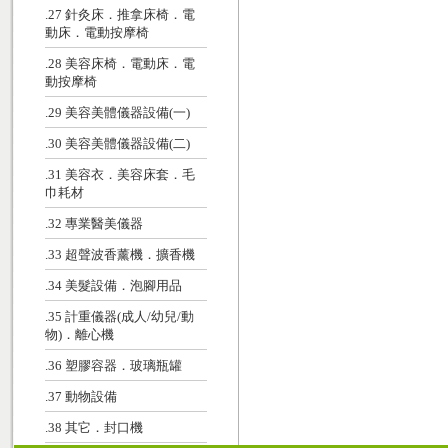
.27 針灸床．推拿床椅．電
動床．電動按摩椅
.28 美容床椅．電動床．電
動按摩椅
.29 美容美體儀器設備(一)
.30 美容美體儀器設備(二)
.31 美容衣．美容床套．毛
巾耗材
.32 專業醫美儀器
.33 超聲波香薰機．擴香機
.34 美髮設備．泡腳用品
.35 計重儀器(成人/幼兒/動
物)．離心機
.36 塑膠容器．玻璃瓶罐
.37 動物設備
.38 其它．封口機