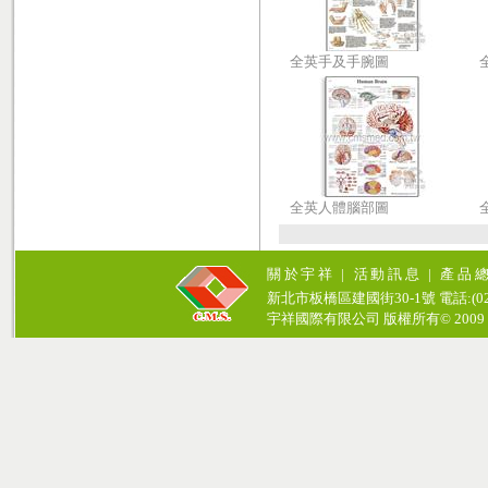
全英手及手腕圖
全英人體腦部圖
關於宇祥
|
活動訊息
|
產品
新北市板橋區建國街30-1號 電話:(02)771
宇祥國際有限公司 版權所有© 2009 cosmos