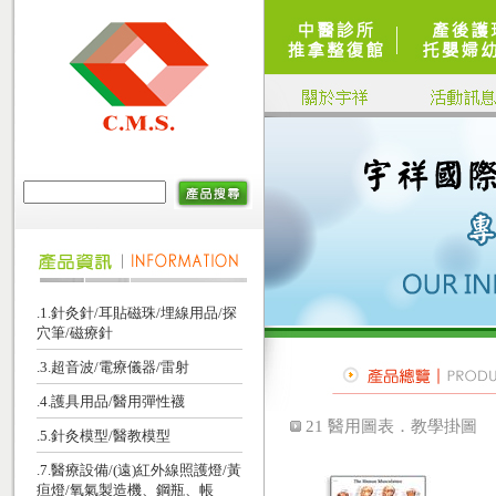
.1.針灸針/耳貼磁珠/埋線用品/探
穴筆/磁療針
.3.超音波/電療儀器/雷射
.4.護具用品/醫用彈性襪
21 醫用圖表．教學掛圖
.5.針灸模型/醫教模型
.7.醫療設備/(遠)紅外線照護燈/黃
疸燈/氧氣製造機、鋼瓶、帳