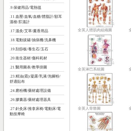
.9.保健用品/電熱毯
.11.血壓/血氧/血糖/體脂計/額耳
溫槍/肛溫計
全英人體肌肉組織圖
.17.溫灸/艾草/薰香用品
.18.電動拔罐/抽痰機/洗鼻機
.19.刮痧板/養生石/玉石
.20.衛生器材/傷科耗材
.21.醫用圖表/教學掛圖
全英淋巴系統圖
.23.精油(霜)/凝露/乳液/泡腳粉/
舒適貼布
.24.磨粉機/藥材處理設備
.26.膠囊器/藥材處理器具
全英人骨骼圖
.27.針灸床/推拿床椅/電動床/電
動按摩椅