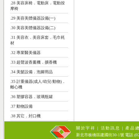
.28 美容床椅．電動床．電動按
摩椅
.29 美容美體儀器設備(一)
.30 美容美體儀器設備(二)
.31 美容衣．美容床套．毛巾耗
材
.32 專業醫美儀器
.33 超聲波香薰機．擴香機
.34 美髮設備．泡腳用品
.35 計重儀器(成人/幼兒/動物)．
離心機
.36 塑膠容器．玻璃瓶罐
.37 動物設備
.38 其它．封口機
關於宇祥
|
活動訊息
|
產品
新北市板橋區建國街30-1號 電話:(02)771