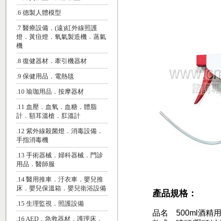
.6 德製人體模型
.7 醫療設備．(遠)紅外線照護
燈．黃疸燈．氧氣製造機．蒸氣
機
.8 復健器材．牽引機器材
.9 保健用品．電熱毯
.10 瑜珈用品．按摩器材
.11 血壓．血氧．血糖．體脂
計．額耳溫槍．肛溫計
.12 紫外線殺菌燈．消毒設備．
手指消毒機
.13 手術器械．婦科器械．門診
用品．醫師服
.14 醫用推車．汙衣車．嬰兒推
床．嬰兒保溫箱．嬰兒衛浴設備
產品規格：
.15 生理監視．照護設備
品名 500ml酒精
.16 AED．急救器材．護理床．