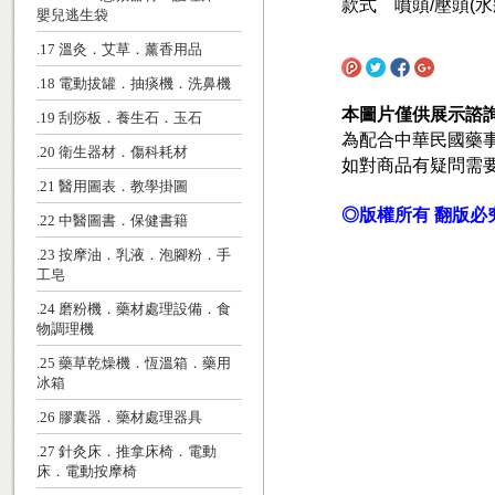
款式 噴頭/壓頭(水狀
嬰兒逃生袋
.17 溫灸．艾草．薰香用品
.18 電動拔罐．抽痰機．洗鼻機
本圖片僅供展示諮
.19 刮痧板．養生石．玉石
為配合中華民國藥
.20 衛生器材．傷科耗材
如對商品有疑問需
.21 醫用圖表．教學掛圖
◎版權所有 翻版必
.22 中醫圖書．保健書籍
.23 按摩油．乳液．泡腳粉．手
工皂
.24 磨粉機．藥材處理設備．食
物調理機
.25 藥草乾燥機．恆溫箱．藥用
冰箱
.26 膠囊器．藥材處理器具
.27 針灸床．推拿床椅．電動
床．電動按摩椅