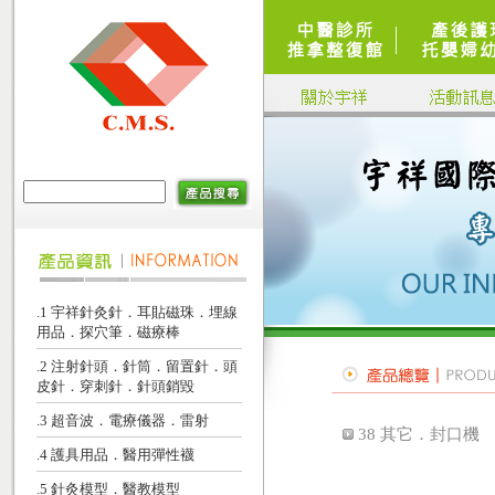
.1 宇祥針灸針．耳貼磁珠．埋線
用品．探穴筆．磁療棒
.2 注射針頭．針筒．留置針．頭
皮針．穿刺針．針頭銷毀
.3 超音波．電療儀器．雷射
38 其它．封口機
.4 護具用品．醫用彈性襪
.5 針灸模型．醫教模型