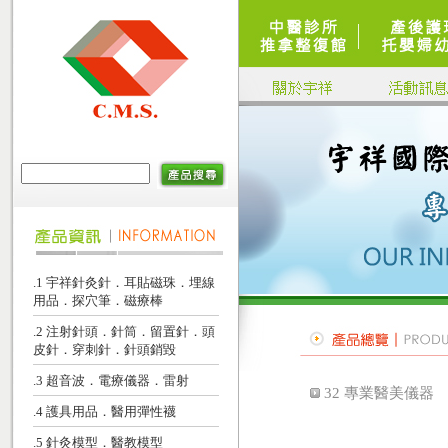
.1 宇祥針灸針．耳貼磁珠．埋線
用品．探穴筆．磁療棒
.2 注射針頭．針筒．留置針．頭
皮針．穿刺針．針頭銷毀
.3 超音波．電療儀器．雷射
32 專業醫美儀器
.4 護具用品．醫用彈性襪
.5 針灸模型．醫教模型