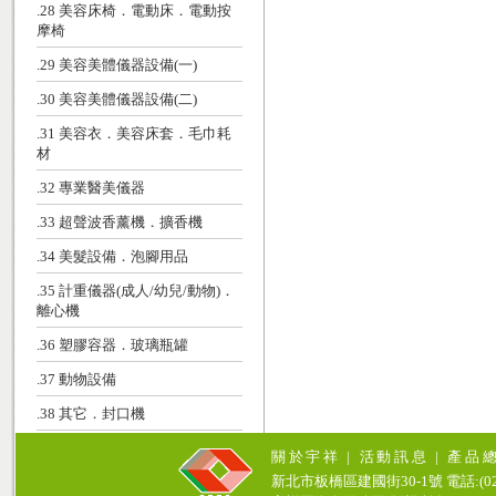
.28 美容床椅．電動床．電動按
摩椅
.29 美容美體儀器設備(一)
.30 美容美體儀器設備(二)
.31 美容衣．美容床套．毛巾耗
材
.32 專業醫美儀器
.33 超聲波香薰機．擴香機
.34 美髮設備．泡腳用品
.35 計重儀器(成人/幼兒/動物)．
離心機
.36 塑膠容器．玻璃瓶罐
.37 動物設備
.38 其它．封口機
關於宇祥
|
活動訊息
|
產品
新北市板橋區建國街30-1號 電話:(02)771