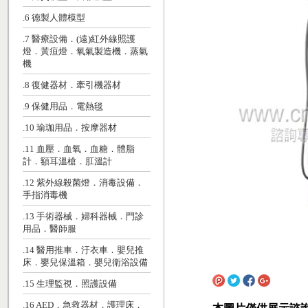
.6 德製人體模型
.7 醫療設備．(遠)紅外線照護
燈．黃疸燈．氧氣製造機．蒸氣
機
.8 復健器材．牽引機器材
.9 保健用品．電熱毯
.10 瑜珈用品．按摩器材
.11 血壓．血氧．血糖．體脂
計．額耳溫槍．肛溫計
.12 紫外線殺菌燈．消毒設備．
手指消毒機
.13 手術器械．婦科器械．門診
用品．醫師服
.14 醫用推車．汙衣車．嬰兒推
床．嬰兒保溫箱．嬰兒衛浴設備
.15 生理監視．照護設備
.16 AED．急救器材．護理床．