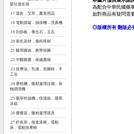
本圖片僅供展示諮
嬰兒逃生袋
為配合中華民國藥
如對商品有疑問需
.17 溫灸．艾草．薰香用品
.18 電動拔罐．抽痰機．洗鼻機
◎版權所有 翻版必
.19 刮痧板．養生石．玉石
.20 衛生器材．傷科耗材
.21 醫用圖表．教學掛圖
.22 中醫圖書．保健書籍
.23 按摩油．乳液．泡腳粉．手
工皂
.24 磨粉機．藥材處理設備．食
物調理機
.25 藥草乾燥機．恆溫箱．藥用
冰箱
.26 膠囊器．藥材處理器具
.27 針灸床．推拿床椅．電動
床．電動按摩椅