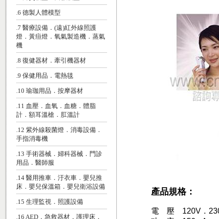
.6 德製人體模型
.7 醫療設備．(遠)紅外線照護
燈．黃疸燈．氧氣製造機．蒸氣
機
.8 復健器材．牽引機器材
.9 保健用品．電熱毯
.10 瑜珈用品．按摩器材
.11 血壓．血氧．血糖．體脂
計．額耳溫槍．肛溫計
.12 紫外線殺菌燈．消毒設備．
手指消毒機
.13 手術器械．婦科器械．門診
用品．醫師服
.14 醫用推車．汙衣車．嬰兒推
床．嬰兒保溫箱．嬰兒衛浴設備
產品規格：
.15 生理監視．照護設備
電 壓 120V．23
.16 AED．急救器材．護理床．