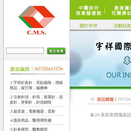
.1 宇祥針灸針．耳貼磁珠．埋線
用品．探穴筆．磁療棒
.2 注射針頭．針筒．留置針．頭
皮針．穿刺針．針頭銷毀
.3 超音波．電療儀器．雷射
29 美容美體儀器設
.4 護具用品．醫用彈性襪
.5 針灸模型．醫教模型