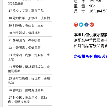
功 率 150mA
嬰兒逃生袋
重 量 90g
.17 溫灸．艾草．薰香用品
尺 寸 16(L)×4.5(W
.18 電動拔罐．抽痰機．洗鼻機
.19 刮痧板．養生石．玉石
.20 衛生器材．傷科耗材
本圖片僅供展示諮
為配合中華民國藥
.21 醫用圖表．教學掛圖
如對商品有疑問需
.22 中醫圖書．保健書籍
.23 按摩油．乳液．泡腳粉．手
◎版權所有 翻版必
工皂
.24 磨粉機．藥材處理設備．食
物調理機
.25 藥草乾燥機．恆溫箱．藥用
冰箱
.26 膠囊器．藥材處理器具
.27 針灸床．推拿床椅．電動
床．電動按摩椅