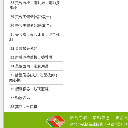
.28 美容床椅．電動床．電動按
摩椅
.29 美容美體儀器設備(一)
.30 美容美體儀器設備(二)
.31 美容衣．美容床套．毛巾耗
材
.32 專業醫美儀器
.33 超聲波香薰機．擴香機
.34 美髮設備．泡腳用品
.35 計重儀器(成人/幼兒/動物)．
離心機
.36 塑膠容器．玻璃瓶罐
.37 動物設備
.38 其它．封口機
關於宇祥
|
活動訊息
|
產品
新北市板橋區建國街30-1號 電話:(02)771