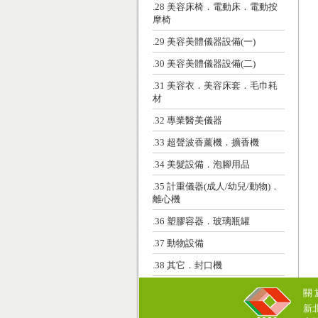
.28 美容床椅．電動床．電動按
摩椅
.29 美容美體儀器設備(一)
.30 美容美體儀器設備(二)
.31 美容衣．美容床套．毛巾耗
材
.32 專業醫美儀器
.33 超聲波香薰機．擴香機
.34 美髮設備．泡腳用品
.35 計重儀器(成人/幼兒/動物)．
離心機
.36 塑膠容器．玻璃瓶罐
.37 動物設備
.38 其它．封口機
關
新北