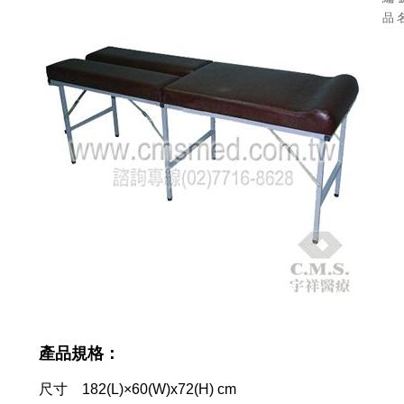
品 
產品規格：
尺寸 182(L)×60(W)x72(H) cm