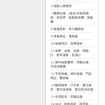
.6 德製人體模型
.7 醫療設備．(遠)紅外線照護
燈．黃疸燈．氧氣製造機．蒸氣
機
.8 復健器材．牽引機器材
.9 保健用品．電熱毯
.10 瑜珈用品．按摩器材
.11 血壓．血氧．血糖．體脂
計．額耳溫槍．肛溫計
.12 紫外線殺菌燈．消毒設備．
手指消毒機
.13 手術器械．婦科器械．門診
用品．醫師服
.14 醫用推車．汙衣車．嬰兒推
床．嬰兒保溫箱．嬰兒衛浴設備
.15 生理監視．照護設備
.16 AED．急救器材．護理床．