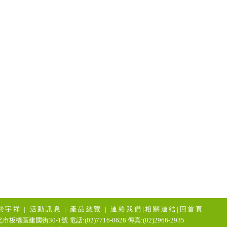
於宇祥
|
活動訊息
|
產品總覽
|
連絡我們
|
相關連結
|
回首頁
市板橋區建國街30-1號 電話:(02)7716-8628 傳真:(02)2966-2935