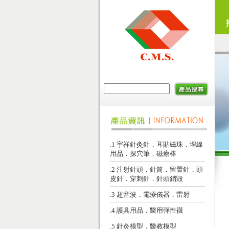
.1 宇祥針灸針．耳貼磁珠．埋線
用品．探穴筆．磁療棒
.2 注射針頭．針筒．留置針．頭
皮針．穿刺針．針頭銷毀
.3 超音波．電療儀器．雷射
.4 護具用品．醫用彈性襪
.5 針灸模型．醫教模型