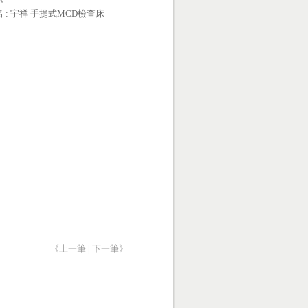
名 : 宇祥 手提式MCD檢查床
《上一筆
|
下一筆》