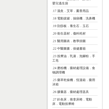
嬰兒逃生袋
.17 溫灸．艾草．薰香用品
.18 電動拔罐．抽痰機．洗鼻機
.19 刮痧板．養生石．玉石
.20 衛生器材．傷科耗材
.21 醫用圖表．教學掛圖
.22 中醫圖書．保健書籍
.23 按摩油．乳液．泡腳粉．手
工皂
.24 磨粉機．藥材處理設備．食
物調理機
.25 藥草乾燥機．恆溫箱．藥用
冰箱
.26 膠囊器．藥材處理器具
.27 針灸床．推拿床椅．電動
床．電動按摩椅