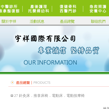
27 針灸床．推拿床椅．電動床．電動按摩椅
編 號