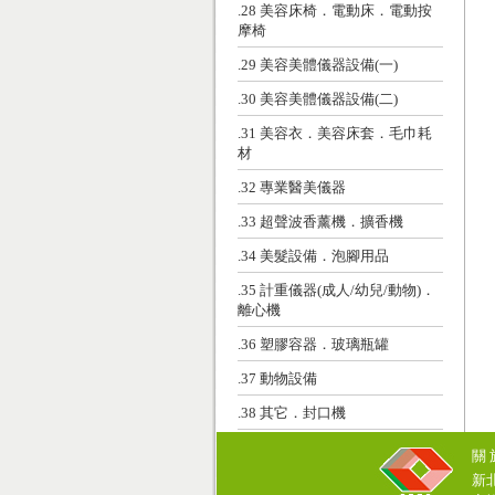
.28 美容床椅．電動床．電動按
摩椅
.29 美容美體儀器設備(一)
.30 美容美體儀器設備(二)
.31 美容衣．美容床套．毛巾耗
材
.32 專業醫美儀器
.33 超聲波香薰機．擴香機
.34 美髮設備．泡腳用品
.35 計重儀器(成人/幼兒/動物)．
離心機
.36 塑膠容器．玻璃瓶罐
.37 動物設備
.38 其它．封口機
關
新北