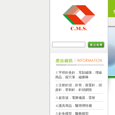
.1 宇祥針灸針．耳貼磁珠．埋線
用品．探穴筆．磁療棒
.2 注射針頭．針筒．留置針．頭
皮針．穿刺針．針頭銷毀
.3 超音波．電療儀器．雷射
.4 護具用品．醫用彈性襪
.5 針灸模型．醫教模型