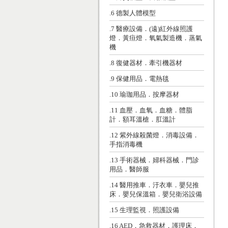
.6 德製人體模型
.7 醫療設備．(遠)紅外線照護
燈．黃疸燈．氧氣製造機．蒸氣
機
.8 復健器材．牽引機器材
.9 保健用品．電熱毯
.10 瑜珈用品．按摩器材
.11 血壓．血氧．血糖．體脂
計．額耳溫槍．肛溫計
.12 紫外線殺菌燈．消毒設備．
手指消毒機
.13 手術器械．婦科器械．門診
用品．醫師服
.14 醫用推車．汙衣車．嬰兒推
床．嬰兒保溫箱．嬰兒衛浴設備
.15 生理監視．照護設備
.16 AED．急救器材．護理床．