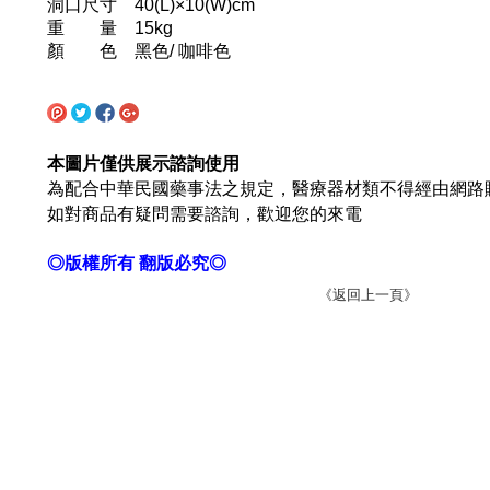
洞口尺寸 40(L)×10(W)cm
重 量 15kg
顏 色 黑色/ 咖啡色
本圖片僅供展示諮詢使用
為配合中華民國藥事法之規定，醫療器材類不得經由網路
如對商品有疑問需要諮詢，歡迎您的來電
◎版權所有 翻版必究◎
《返回上一頁》