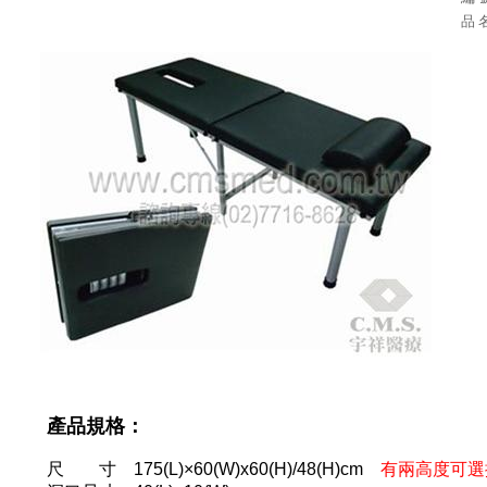
品 
產品規格：
尺 寸 175(L)×60(W)x60(H)/48(H)cm
有兩高度可選