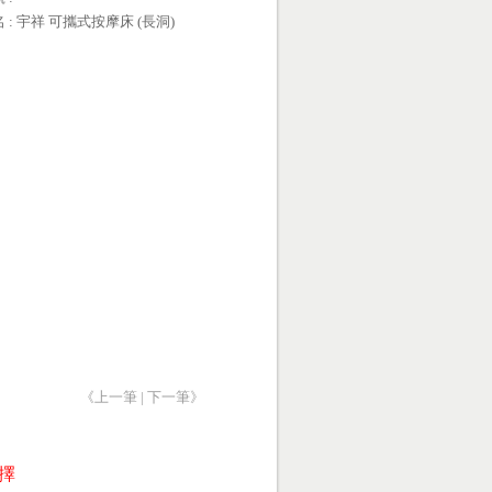
名 : 宇祥 可攜式按摩床 (長洞)
《上一筆
|
下一筆》
擇