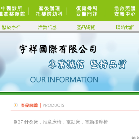
27 針灸床．推拿床椅．電動床．電動按摩椅
編 號