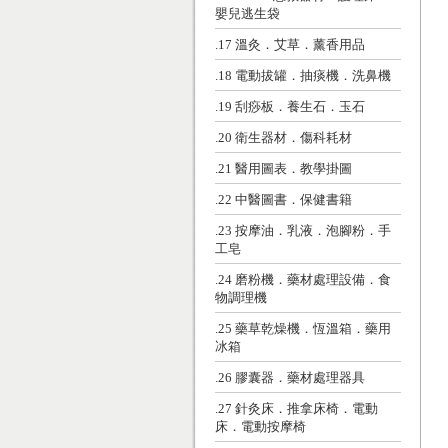
嬰兒逃生袋
.17 溫灸．艾草．薰香用品
.18 電動拔罐．抽痰機．洗鼻機
.19 刮痧板．養生石．玉石
.20 衛生器材．傷科耗材
.21 醫用圖表．教學掛圖
.22 中醫圖書．保健書籍
.23 按摩油．乳液．泡腳粉．手
工皂
.24 磨粉機．藥材處理設備．食
物調理機
.25 藥草乾燥機．恆溫箱．藥用
冰箱
.26 膠囊器．藥材處理器具
.27 針灸床．推拿床椅．電動
床．電動按摩椅