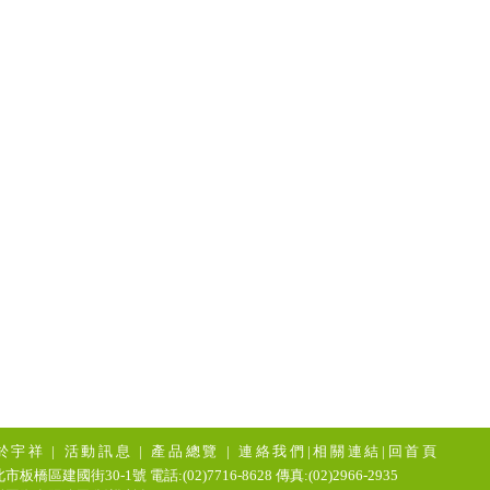
於宇祥
|
活動訊息
|
產品總覽
|
連絡我們
|
相關連結
|
回首頁
市板橋區建國街30-1號 電話:(02)7716-8628 傳真:(02)2966-2935