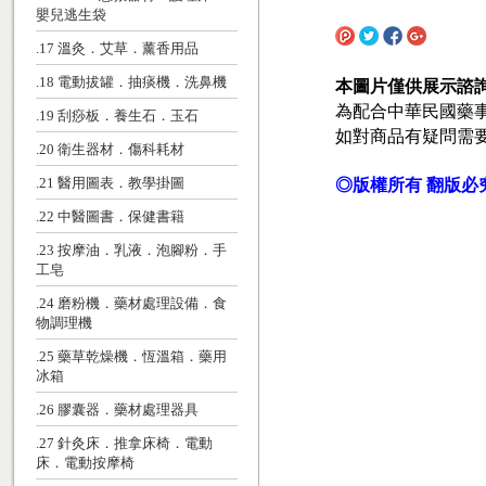
嬰兒逃生袋
.17 溫灸．艾草．薰香用品
.18 電動拔罐．抽痰機．洗鼻機
本圖片僅供展示諮
為配合中華民國藥
.19 刮痧板．養生石．玉石
如對商品有疑問需
.20 衛生器材．傷科耗材
◎版權所有 翻版必
.21 醫用圖表．教學掛圖
.22 中醫圖書．保健書籍
.23 按摩油．乳液．泡腳粉．手
工皂
.24 磨粉機．藥材處理設備．食
物調理機
.25 藥草乾燥機．恆溫箱．藥用
冰箱
.26 膠囊器．藥材處理器具
.27 針灸床．推拿床椅．電動
床．電動按摩椅