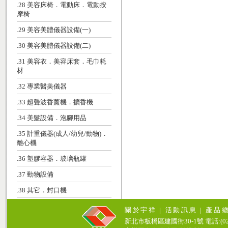
.28 美容床椅．電動床．電動按
摩椅
.29 美容美體儀器設備(一)
.30 美容美體儀器設備(二)
.31 美容衣．美容床套．毛巾耗
材
.32 專業醫美儀器
.33 超聲波香薰機．擴香機
.34 美髮設備．泡腳用品
.35 計重儀器(成人/幼兒/動物)．
離心機
.36 塑膠容器．玻璃瓶罐
.37 動物設備
.38 其它．封口機
關於宇祥
|
活動訊息
|
產品
新北市板橋區建國街30-1號 電話:(02)771