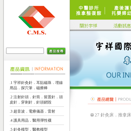
.1 宇祥針灸針．耳貼磁珠．埋線
用品．探穴筆．磁療棒
.2 注射針頭．針筒．留置針．頭
皮針．穿刺針．針頭銷毀
.3 超音波．電療儀器．雷射
27 針灸床．推拿
.4 護具用品．醫用彈性襪
.5 針灸模型．醫教模型