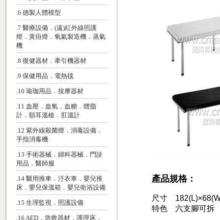
.6 德製人體模型
.7 醫療設備．(遠)紅外線照護
燈．黃疸燈．氧氣製造機．蒸氣
機
.8 復健器材．牽引機器材
.9 保健用品．電熱毯
.10 瑜珈用品．按摩器材
.11 血壓．血氧．血糖．體脂
計．額耳溫槍．肛溫計
.12 紫外線殺菌燈．消毒設備．
手指消毒機
.13 手術器械．婦科器械．門診
用品．醫師服
產品規格：
.14 醫用推車．汙衣車．嬰兒推
床．嬰兒保溫箱．嬰兒衛浴設備
尺寸 182(L)×68(W)
.15 生理監視．照護設備
特色 六支腳可拆
.16 AED．急救器材．護理床．