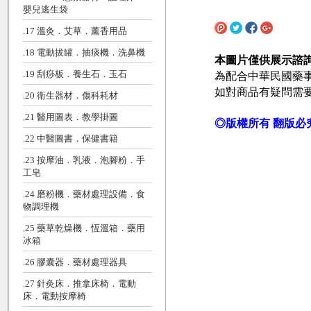
嬰兒逃生袋
.17 溫灸．艾草．薰香用品
.18 電動拔罐．抽痰機．洗鼻機
本圖片僅供展示諮
為配合中華民國藥
.19 刮痧板．養生石．玉石
如對商品有疑問需
.20 衛生器材．傷科耗材
.21 醫用圖表．教學掛圖
◎版權所有 翻版必
.22 中醫圖書．保健書籍
.23 按摩油．乳液．泡腳粉．手
工皂
.24 磨粉機．藥材處理設備．食
物調理機
.25 藥草乾燥機．恆溫箱．藥用
冰箱
.26 膠囊器．藥材處理器具
.27 針灸床．推拿床椅．電動
床．電動按摩椅