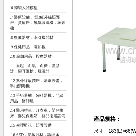
.6 德製人體模型
.7 醫療設備．(遠)紅外線照護
燈．黃疸燈．氧氣製造機．蒸氣
機
.8 復健器材．牽引機器材
.9 保健用品．電熱毯
.10 瑜珈用品．按摩器材
.11 血壓．血氧．血糖．體脂
計．額耳溫槍．肛溫計
.12 紫外線殺菌燈．消毒設備．
手指消毒機
.13 手術器械．婦科器械．門診
用品．醫師服
.14 醫用推車．汙衣車．嬰兒推
床．嬰兒保溫箱．嬰兒衛浴設備
產品規格：
.15 生理監視．照護設備
尺寸 183(L)×66(W)
.16 AED．急救器材．護理床．