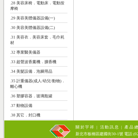
.28 美容床椅．電動床．電動按
摩椅
.29 美容美體儀器設備(一)
.30 美容美體儀器設備(二)
.31 美容衣．美容床套．毛巾耗
材
.32 專業醫美儀器
.33 超聲波香薰機．擴香機
.34 美髮設備．泡腳用品
.35 計重儀器(成人/幼兒/動物)．
離心機
.36 塑膠容器．玻璃瓶罐
.37 動物設備
.38 其它．封口機
關於宇祥
|
活動訊息
|
產品
新北市板橋區建國街30-1號 電話:(02)771