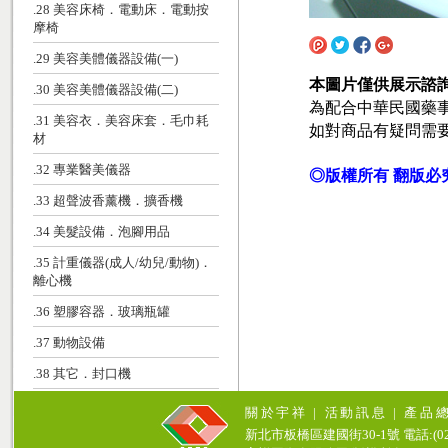
.28 美容床椅．電動床．電動按
摩椅
.29 美容美體儀器設備(一)
本圖片僅供展示諮
.30 美容美體儀器設備(二)
為配合中華民國藥
.31 美容衣．美容床套．毛巾耗
如對商品有疑問需
材
.32 專業醫美儀器
◎版權所有 翻版必
.33 超聲波香薰機．擴香機
.34 美髮設備．泡腳用品
.35 計重儀器(成人/幼兒/動物)．
離心機
.36 塑膠容器．玻璃瓶罐
.37 動物設備
.38 其它．封口機
關於宇祥
|
活動訊息
|
產品
新北市板橋區建國街30-1號 電話:(02)771