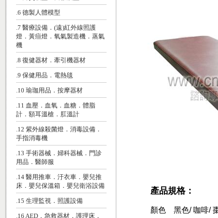
.6 德製人體模型
.7 醫療設備．(遠)紅外線照護
燈．黃疸燈．氧氣製造機．蒸氣
機
.8 復健器材．牽引機器材
.9 保健用品．電熱毯
.10 瑜珈用品．按摩器材
.11 血壓．血氧．血糖．體脂
計．額耳溫槍．肛溫計
.12 紫外線殺菌燈．消毒設備．
手指消毒機
.13 手術器械．婦科器械．門診
用品．醫師服
.14 醫用推車．汙衣車．嬰兒推
床．嬰兒保溫箱．嬰兒衛浴設備
產品規格：
.15 生理監視．照護設備
顏色 黑色/ 咖啡/ 
.16 AED．急救器材．護理床．