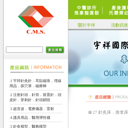
.1 宇祥針灸針．耳貼磁珠．埋線
用品．探穴筆．磁療棒
.2 注射針頭．針筒．留置針．頭
皮針．穿刺針．針頭銷毀
.3 超音波．電療儀器．雷射
27 針灸床．推拿
.4 護具用品．醫用彈性襪
.5 針灸模型．醫教模型