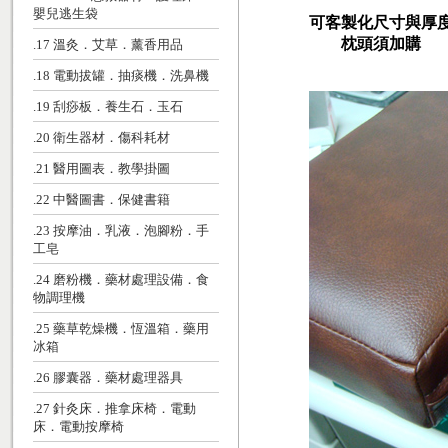
嬰兒逃生袋
可客製化尺寸與厚
枕頭須加購
.17 溫灸．艾草．薰香用品
.18 電動拔罐．抽痰機．洗鼻機
.19 刮痧板．養生石．玉石
.20 衛生器材．傷科耗材
.21 醫用圖表．教學掛圖
.22 中醫圖書．保健書籍
.23 按摩油．乳液．泡腳粉．手
工皂
.24 磨粉機．藥材處理設備．食
物調理機
.25 藥草乾燥機．恆溫箱．藥用
冰箱
.26 膠囊器．藥材處理器具
.27 針灸床．推拿床椅．電動
床．電動按摩椅