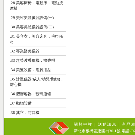
.28 美容床椅．電動床．電動按
摩椅
.29 美容美體儀器設備(一)
.30 美容美體儀器設備(二)
.31 美容衣．美容床套．毛巾耗
材
.32 專業醫美儀器
.33 超聲波香薰機．擴香機
.34 美髮設備．泡腳用品
.35 計重儀器(成人/幼兒/動物)．
離心機
.36 塑膠容器．玻璃瓶罐
.37 動物設備
.38 其它．封口機
關於宇祥
|
活動訊息
|
產品
新北市板橋區建國街30-1號 電話:(02)771