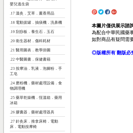
嬰兒逃生袋
.17 溫灸．艾草．薰香用品
.18 電動拔罐．抽痰機．洗鼻機
本圖片僅供展示諮
為配合中華民國藥
.19 刮痧板．養生石．玉石
如對商品有疑問需
.20 衛生器材．傷科耗材
.21 醫用圖表．教學掛圖
◎版權所有 翻版必
.22 中醫圖書．保健書籍
.23 按摩油．乳液．泡腳粉．手
工皂
.24 磨粉機．藥材處理設備．食
物調理機
.25 藥草乾燥機．恆溫箱．藥用
冰箱
.26 膠囊器．藥材處理器具
.27 針灸床．推拿床椅．電動
床．電動按摩椅