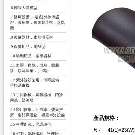
.6 德製人體模型
.7 醫療設備．(遠)紅外線照護
燈．黃疸燈．氧氣製造機．蒸氣
機
.8 復健器材．牽引機器材
.9 保健用品．電熱毯
.10 瑜珈用品．按摩器材
.11 血壓．血氧．血糖．體脂
計．額耳溫槍．肛溫計
.12 紫外線殺菌燈．消毒設備．
手指消毒機
.13 手術器械．婦科器械．門診
用品．醫師服
.14 醫用推車．汙衣車．嬰兒推
床．嬰兒保溫箱．嬰兒衛浴設備
產品規格：
.15 生理監視．照護設備
尺寸 41(L)×23(W)x
.16 AED．急救器材．護理床．