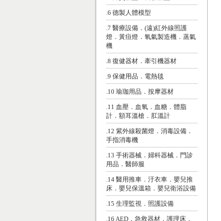
.6 德製人體模型
.7 醫療設備．(遠)紅外線照護
燈．黃疸燈．氧氣製造機．蒸氣
機
.8 復健器材．牽引機器材
.9 保健用品．電熱毯
.10 瑜珈用品．按摩器材
.11 血壓．血氧．血糖．體脂
計．額耳溫槍．肛溫計
.12 紫外線殺菌燈．消毒設備．
手指消毒機
.13 手術器械．婦科器械．門診
用品．醫師服
.14 醫用推車．汙衣車．嬰兒推
床．嬰兒保溫箱．嬰兒衛浴設備
.15 生理監視．照護設備
.16 AED．急救器材．護理床．