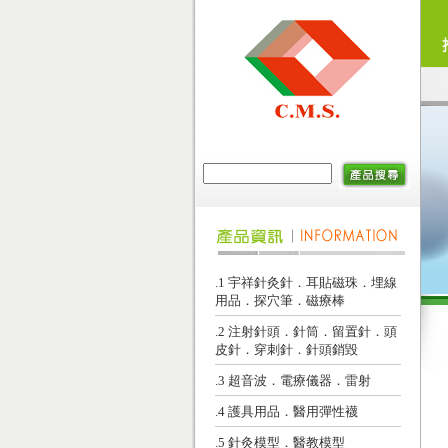
.1 宇祥針灸針．耳貼磁珠．埋線
用品．探穴筆．磁療棒
.2 注射針頭．針筒．留置針．頭
皮針．穿刺針．針頭銷毀
.3 超音波．電療儀器．雷射
.4 護具用品．醫用彈性襪
.5 針灸模型．醫教模型