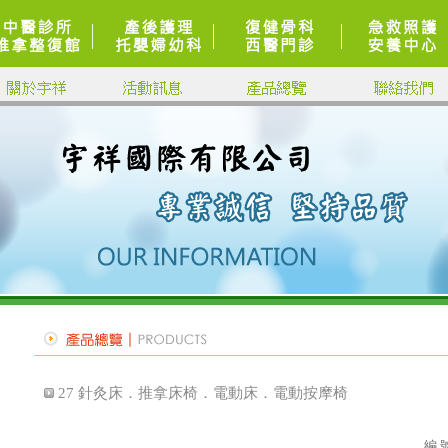
27 針灸床．推拿床椅．電動床．電動按摩椅
編 號