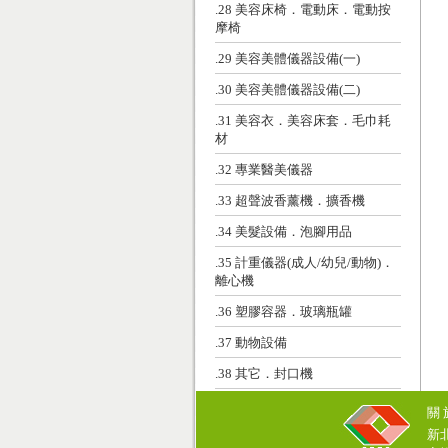
.28 美容床椅．電動床．電動按
摩椅
.29 美容美體儀器設備(一)
.30 美容美體儀器設備(二)
.31 美容衣．美容床套．毛巾耗
材
.32 專業醫美儀器
.33 超聲波香薰機．擴香機
.34 美髮設備．泡腳用品
.35 計重儀器(成人/幼兒/動物)．
離心機
.36 塑膠容器．玻璃瓶罐
.37 動物設備
.38 其它．封口機
關
新北