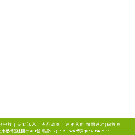
於宇祥
|
活動訊息
|
產品總覽
|
連絡我們
|
相關連結
|
回首頁
市板橋區建國街30-1號 電話:(02)7716-8628 傳真:(02)2966-2935