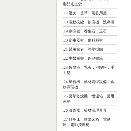
嬰兒逃生袋
.17 溫灸．艾草．薰香用品
.18 電動拔罐．抽痰機．洗鼻機
.19 刮痧板．養生石．玉石
.20 衛生器材．傷科耗材
.21 醫用圖表．教學掛圖
.22 中醫圖書．保健書籍
.23 按摩油．乳液．泡腳粉．手
工皂
.24 磨粉機．藥材處理設備．食
物調理機
.25 藥草乾燥機．恆溫箱．藥用
冰箱
.26 膠囊器．藥材處理器具
.27 針灸床．推拿床椅．電動
床．電動按摩椅