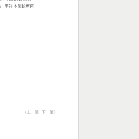
名 : 宇祥 木製按摩床
《上一筆
|
下一筆》