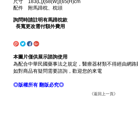
尺寸 183(L)╳68(W)╳65(H)cm
配件 附馬蹄枕、枕頭
詢問時請註明有馬蹄枕款
長寬更改需付額外費用
本圖片僅供展示諮詢使用
為配合中華民國藥事法之規定，醫療器材類不得經由網路
如對商品有疑問需要諮詢，歡迎您的來電
◎版權所有 翻版必究◎
《返回上一頁》