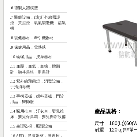
.6 德製人體模型
.7 醫療設備．(遠)紅外線照護
燈．黃疸燈．氧氣製造機．蒸氣
機
.8 復健器材．牽引機器材
.9 保健用品．電熱毯
.10 瑜珈用品．按摩器材
.11 血壓．血氧．血糖．體脂
計．額耳溫槍．肛溫計
.12 紫外線殺菌燈．消毒設備．
手指消毒機
.13 手術器械．婦科器械．門診
用品．醫師服
產品規格：
.14 醫用推車．汙衣車．嬰兒推
床．嬰兒保溫箱．嬰兒衛浴設備
尺寸 180(L)╳60(W
.15 生理監視．照護設備
耐重 120kg(非單
.16 AED．急救器材．護理床．