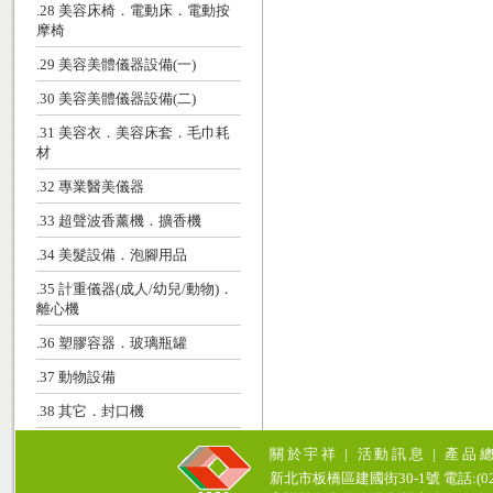
.28 美容床椅．電動床．電動按
摩椅
.29 美容美體儀器設備(一)
.30 美容美體儀器設備(二)
.31 美容衣．美容床套．毛巾耗
材
.32 專業醫美儀器
.33 超聲波香薰機．擴香機
.34 美髮設備．泡腳用品
.35 計重儀器(成人/幼兒/動物)．
離心機
.36 塑膠容器．玻璃瓶罐
.37 動物設備
.38 其它．封口機
關於宇祥
|
活動訊息
|
產品
新北市板橋區建國街30-1號 電話:(02)771