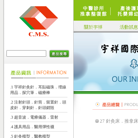
.1 宇祥針灸針．耳貼磁珠．埋線
用品．探穴筆．磁療棒
.2 注射針頭．針筒．留置針．頭
皮針．穿刺針．針頭銷毀
.3 超音波．電療儀器．雷射
27 針灸床．推拿
.4 護具用品．醫用彈性襪
.5 針灸模型．醫教模型