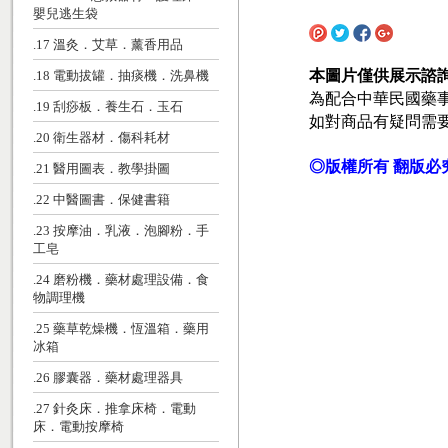
嬰兒逃生袋
.17 溫灸．艾草．薰香用品
本圖片僅供展示諮
.18 電動拔罐．抽痰機．洗鼻機
為配合中華民國藥
.19 刮痧板．養生石．玉石
如對商品有疑問需
.20 衛生器材．傷科耗材
◎版權所有 翻版必
.21 醫用圖表．教學掛圖
.22 中醫圖書．保健書籍
.23 按摩油．乳液．泡腳粉．手
工皂
.24 磨粉機．藥材處理設備．食
物調理機
.25 藥草乾燥機．恆溫箱．藥用
冰箱
.26 膠囊器．藥材處理器具
.27 針灸床．推拿床椅．電動
床．電動按摩椅